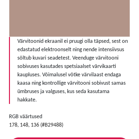
Värvitoonid ekraanil ei pruugi olla täpsed, sest on
edastatud elektroonselt ning nende intensiivsus
sõltub kuvari seadetest. Veenduge värvitooni
sobivuses kasutades spetsiaalset värvikaarti
kaupluses. Võimalusel võtke värvilaast endaga
kaasa ning kontrollige värvitooni sobivust samas
ümbruses ja valguses, kus seda kasutama
hakkate.
RGB väärtused
178, 148, 136 (#B29488)