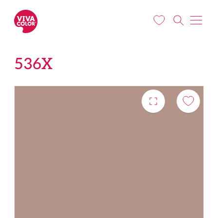
Liigu edasi põhisisu juurde
536X