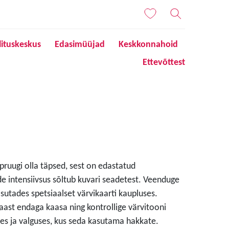
lituskeskus
Edasimüüjad
Keskkonnahoid
Ettevõttest
 pruugi olla täpsed, sest on edastatud
de intensiivsus sõltub kuvari seadetest. Veenduge
sutades spetsiaalset värvikaarti kaupluses.
aast endaga kaasa ning kontrollige värvitooni
s ja valguses, kus seda kasutama hakkate.