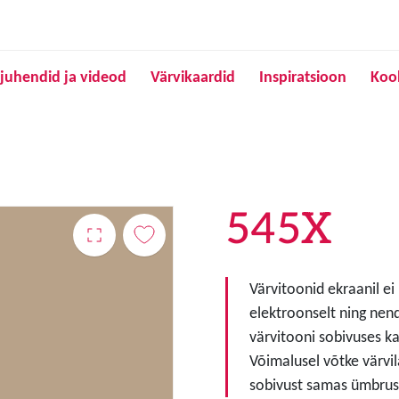
Liigu edasi põhisisu juurde
juhendid ja videod
Värvikaardid
Inspiratsioon
Koo
545X
Värvitoonid ekraanil ei
elektroonselt ning nen
värvitooni sobivuses ka
Võimalusel võtke värvil
sobivust samas ümbruse