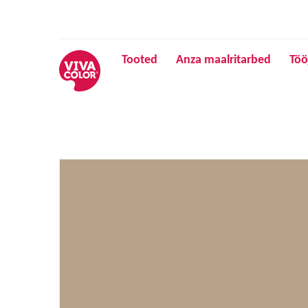
Tooted
Anza maalritarbed
Töö