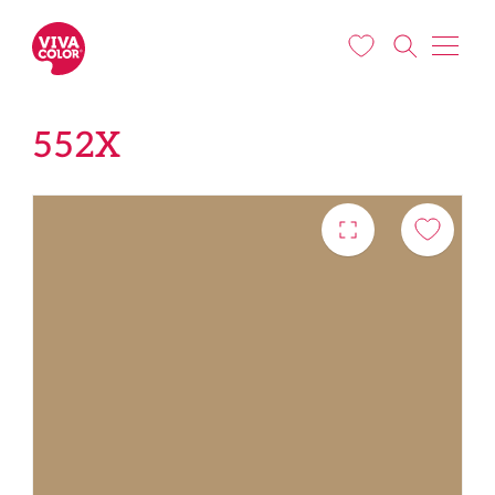
Liigu edasi põhisisu juurde
552X