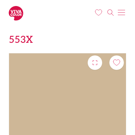
Liigu edasi põhisisu juurde
553X