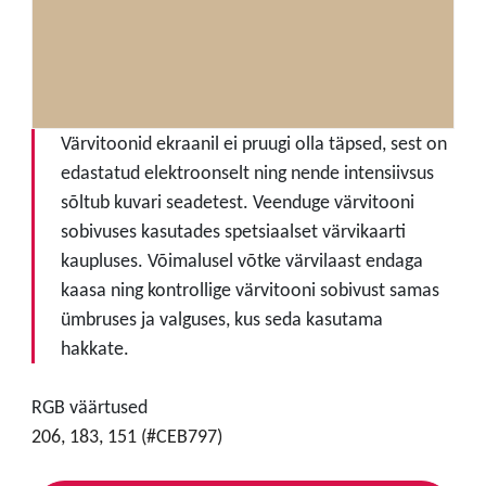
Värvitoonid ekraanil ei pruugi olla täpsed, sest on
edastatud elektroonselt ning nende intensiivsus
sõltub kuvari seadetest. Veenduge värvitooni
sobivuses kasutades spetsiaalset värvikaarti
kaupluses. Võimalusel võtke värvilaast endaga
kaasa ning kontrollige värvitooni sobivust samas
ümbruses ja valguses, kus seda kasutama
hakkate.
RGB väärtused
206, 183, 151 (#CEB797)