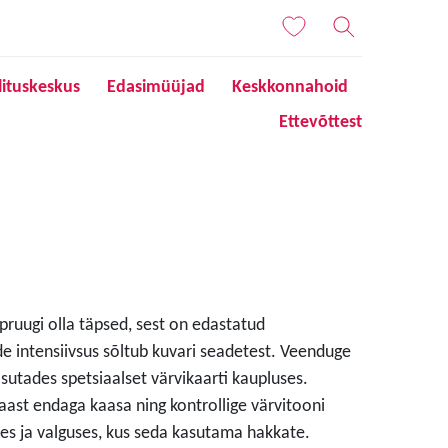
lituskeskus
Edasimüüjad
Keskkonnahoid
Ettevõttest
 pruugi olla täpsed, sest on edastatud
de intensiivsus sõltub kuvari seadetest. Veenduge
sutades spetsiaalset värvikaarti kaupluses.
aast endaga kaasa ning kontrollige värvitooni
s ja valguses, kus seda kasutama hakkate.