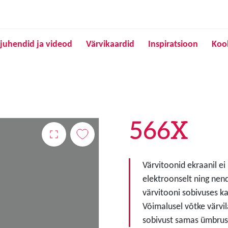
Liigu edasi põhisisu juurde
juhendid ja videod
Värvikaardid
Inspiratsioon
Koo
566X
Värvitoonid ekraanil ei
elektroonselt ning nen
värvitooni sobivuses ka
Võimalusel võtke värvil
sobivust samas ümbruse