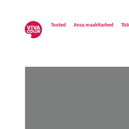
Tooted
Anza maalritarbed
Töö