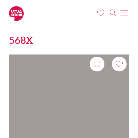
Liigu edasi põhisisu juurde
568X