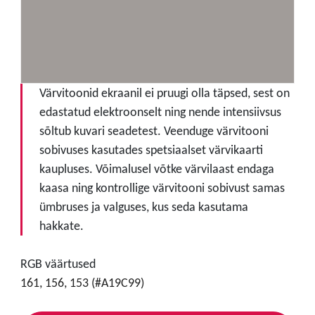
Värvitoonid ekraanil ei pruugi olla täpsed, sest on
edastatud elektroonselt ning nende intensiivsus
sõltub kuvari seadetest. Veenduge värvitooni
sobivuses kasutades spetsiaalset värvikaarti
kaupluses. Võimalusel võtke värvilaast endaga
kaasa ning kontrollige värvitooni sobivust samas
ümbruses ja valguses, kus seda kasutama
hakkate.
RGB väärtused
161, 156, 153 (#A19C99)