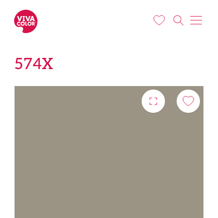
Liigu edasi põhisisu juurde
574X