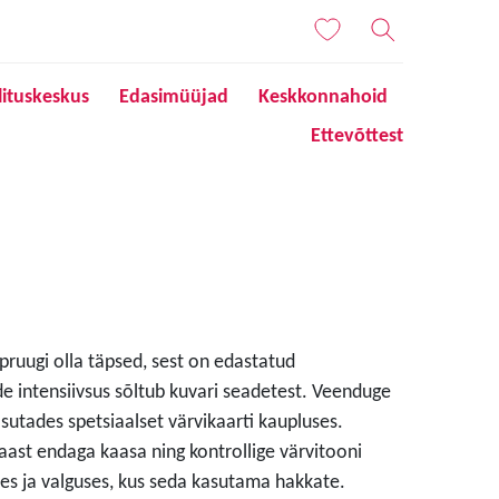
lituskeskus
Edasimüüjad
Keskkonnahoid
Ettevõttest
 pruugi olla täpsed, sest on edastatud
de intensiivsus sõltub kuvari seadetest. Veenduge
sutades spetsiaalset värvikaarti kaupluses.
aast endaga kaasa ning kontrollige värvitooni
s ja valguses, kus seda kasutama hakkate.