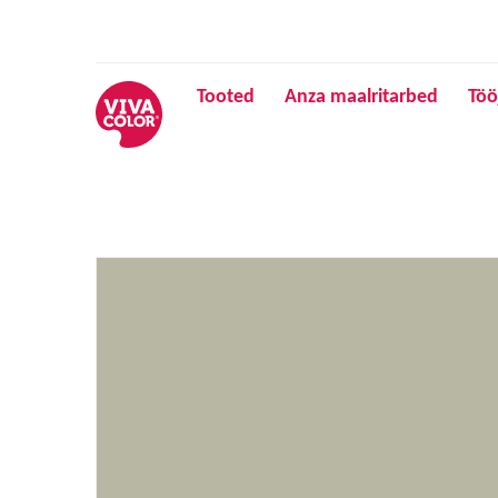
Tooted
Anza maalritarbed
Töö