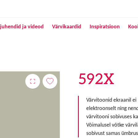
Liigu edasi põhisisu juurde
juhendid ja videod
Värvikaardid
Inspiratsioon
Koo
592X
Värvitoonid ekraanil ei
elektroonselt ning nen
värvitooni sobivuses ka
Võimalusel võtke värvil
sobivust samas ümbruse