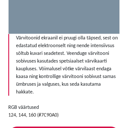
Värvitoonid ekraanil ei pruugi olla täpsed, sest on
edastatud elektroonselt ning nende intensiivsus
sõltub kuvari seadetest. Veenduge värvitooni
sobivuses kasutades spetsiaalset värvikaarti
kaupluses. Võimalusel võtke värvilaast endaga
kaasa ning kontrollige värvitooni sobivust samas
ümbruses ja valguses, kus seda kasutama
hakkate.
RGB väärtused
124, 144, 160 (#7C90A0)