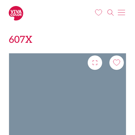
Liigu edasi põhisisu juurde
607X