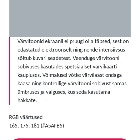
Värvitoonid ekraanil ei pruugi olla täpsed, sest on
edastatud elektroonselt ning nende intensiivsus
sõltub kuvari seadetest. Veenduge värvitooni
sobivuses kasutades spetsiaalset värvikaarti
kaupluses. Võimalusel võtke värvilaast endaga
kaasa ning kontrollige värvitooni sobivust samas
ümbruses ja valguses, kus seda kasutama
hakkate.
RGB väärtused
165, 175, 181 (#A5AFB5)