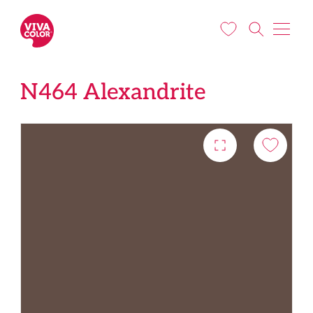
Liigu edasi põhisisu juurde
N464 Alexandrite