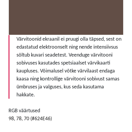
Värvitoonid ekraanil ei pruugi olla täpsed, sest on
edastatud elektroonselt ning nende intensiivsus
sõltub kuvari seadetest. Veenduge värvitooni
sobivuses kasutades spetsiaalset värvikaarti
kaupluses. Võimalusel võtke värvilaast endaga
kaasa ning kontrollige värvitooni sobivust samas
ümbruses ja valguses, kus seda kasutama
hakkate.
RGB väärtused
98, 78, 70 (#624E46)