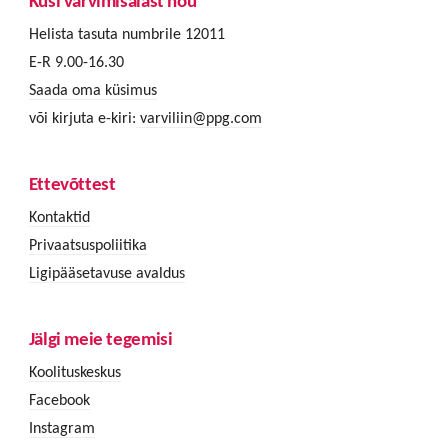
Küsi värvimisalast nõu
Helista tasuta numbrile 12011
E-R 9.00-16.30
Saada oma küsimus
või kirjuta e-kiri:
varviliin@ppg.com
Ettevõttest
Kontaktid
Privaatsuspoliitika
Ligipääsetavuse avaldus
Jälgi meie tegemisi
Koolituskeskus
Facebook
Instagram