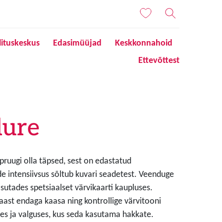
lituskeskus
Edasimüüjad
Keskkonnahoid
Ettevõttest
lure
 pruugi olla täpsed, sest on edastatud
de intensiivsus sõltub kuvari seadetest. Veenduge
sutades spetsiaalset värvikaarti kaupluses.
aast endaga kaasa ning kontrollige värvitooni
s ja valguses, kus seda kasutama hakkate.