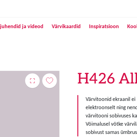
Liigu edasi põhisisu juurde
juhendid ja videod
Värvikaardid
Inspiratsioon
Koo
H426 Al
Värvitoonid ekraanil ei
elektroonselt ning nen
värvitooni sobivuses ka
Võimalusel võtke värvil
sobivust samas ümbruse