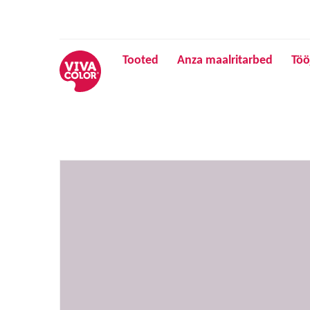
Tooted
Anza maalritarbed
Töö