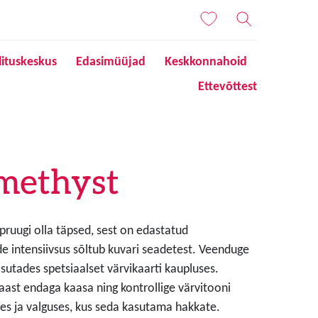
lituskeskus
Edasimüüjad
Keskkonnahoid
Ettevõttest
methyst
 pruugi olla täpsed, sest on edastatud
de intensiivsus sõltub kuvari seadetest. Veenduge
sutades spetsiaalset värvikaarti kaupluses.
aast endaga kaasa ning kontrollige värvitooni
s ja valguses, kus seda kasutama hakkate.