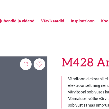
Liigu edasi põhisisu juurde
juhendid ja videod
Värvikaardid
Inspiratsioon
Koo
M428 A
Värvitoonid ekraanil ei
elektroonselt ning nen
värvitooni sobivuses ka
Võimalusel võtke värvil
sobivust samas ümbruse