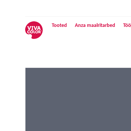
Tooted
Anza maalritarbed
Töö