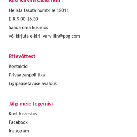
Küsi värvimisalast nõu
Helista tasuta numbrile 12011
E-R 9.00-16.30
Saada oma küsimus
või kirjuta e-kiri:
varviliin@ppg.com
Ettevõttest
Kontaktid
Privaatsuspoliitika
Ligipääsetavuse avaldus
Jälgi meie tegemisi
Koolituskeskus
Facebook
Instagram