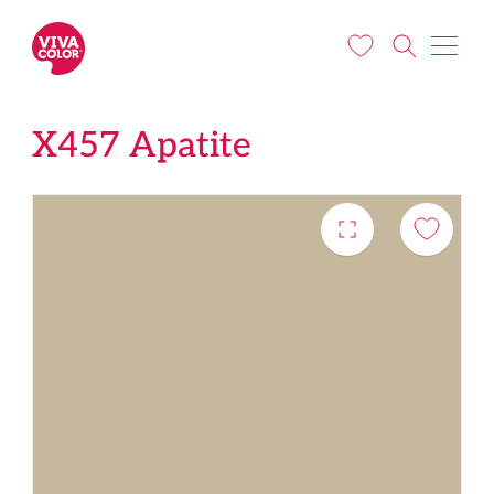
Liigu edasi põhisisu juurde
X457 Apatite