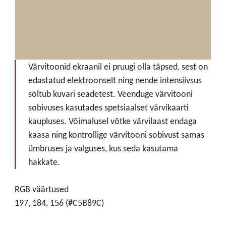
Värvitoonid ekraanil ei pruugi olla täpsed, sest on
edastatud elektroonselt ning nende intensiivsus
sõltub kuvari seadetest. Veenduge värvitooni
sobivuses kasutades spetsiaalset värvikaarti
kaupluses. Võimalusel võtke värvilaast endaga
kaasa ning kontrollige värvitooni sobivust samas
ümbruses ja valguses, kus seda kasutama
hakkate.
RGB väärtused
197, 184, 156 (#C5B89C)