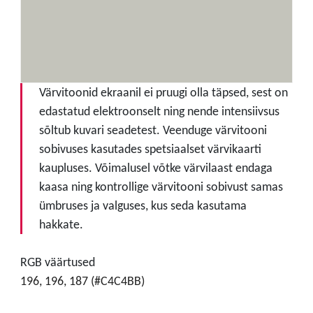
Värvitoonid ekraanil ei pruugi olla täpsed, sest on
edastatud elektroonselt ning nende intensiivsus
sõltub kuvari seadetest. Veenduge värvitooni
sobivuses kasutades spetsiaalset värvikaarti
kaupluses. Võimalusel võtke värvilaast endaga
kaasa ning kontrollige värvitooni sobivust samas
ümbruses ja valguses, kus seda kasutama
hakkate.
RGB väärtused
196, 196, 187 (#C4C4BB)