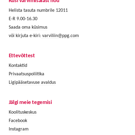
Küsi värvimisalast nõu
Helista tasuta numbrile 12011
E-R 9.00-16.30
Saada oma küsimus
või kirjuta e-kiri:
varviliin@ppg.com
Ettevõttest
Kontaktid
Privaatsuspoliitika
Ligipääsetavuse avaldus
Jälgi meie tegemisi
Koolituskeskus
Facebook
Instagram