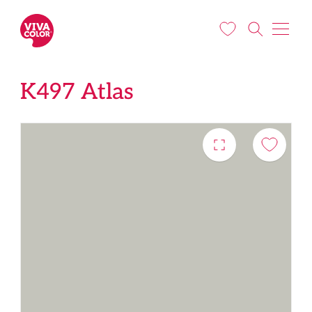
Liigu edasi põhisisu juurde
K497 Atlas