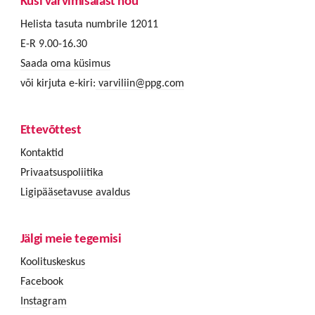
Küsi värvimisalast nõu
Helista tasuta numbrile 12011
E-R 9.00-16.30
Saada oma küsimus
või kirjuta e-kiri:
varviliin@ppg.com
Ettevõttest
Kontaktid
Privaatsuspoliitika
Ligipääsetavuse avaldus
Jälgi meie tegemisi
Koolituskeskus
Facebook
Instagram