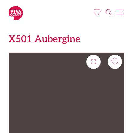
Liigu edasi põhisisu juurde
X501 Aubergine