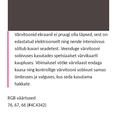
Värvitoonid ekraanil ei pruugi olla täpsed, sest on
edastatud elektroonselt ning nende intensiivsus
sõltub kuvari seadetest. Veenduge värvitooni
sobivuses kasutades spetsiaalset värvikaarti
kaupluses. Võimalusel võtke värvilaast endaga
kaasa ning kontrollige värvitooni sobivust samas
ümbruses ja valguses, kus seda kasutama
hakkate.
RGB väärtused
76, 67, 66 (#4C4342)