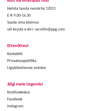
Küsi värvimisalast nõu
Helista tasuta numbrile 12011
E-R 9.00-16.30
Saada oma küsimus
või kirjuta e-kiri:
varviliin@ppg.com
Ettevõttest
Kontaktid
Privaatsuspoliitika
Ligipääsetavuse avaldus
Jälgi meie tegemisi
Koolituskeskus
Facebook
Instagram