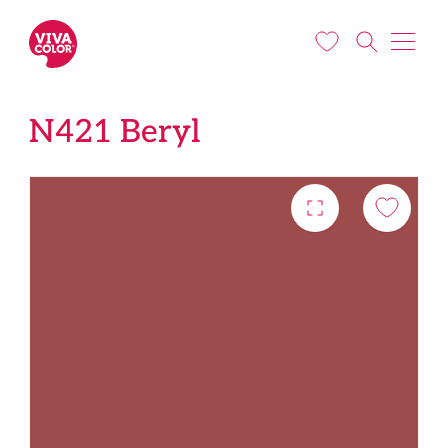
Liigu edasi põhisisu juurde
N421 Beryl