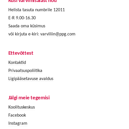
Küsi värvimisalast nõu
Helista tasuta numbrile 12011
E-R 9.00-16.30
Saada oma küsimus
või kirjuta e-kiri:
varviliin@ppg.com
Ettevõttest
Kontaktid
Privaatsuspoliitika
Ligipääsetavuse avaldus
Jälgi meie tegemisi
Koolituskeskus
Facebook
Instagram