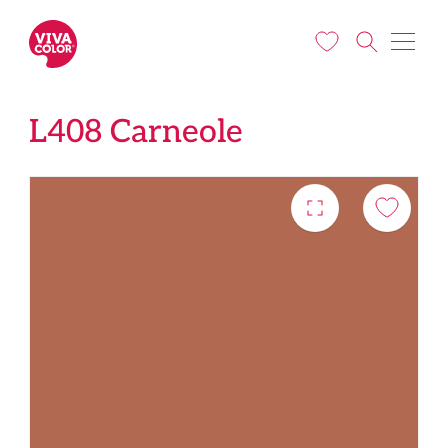
Liigu edasi põhisisu juurde
L408 Carneole