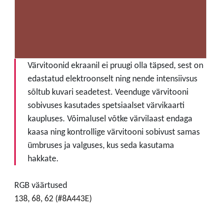
Värvitoonid ekraanil ei pruugi olla täpsed, sest on
edastatud elektroonselt ning nende intensiivsus
sõltub kuvari seadetest. Veenduge värvitooni
sobivuses kasutades spetsiaalset värvikaarti
kaupluses. Võimalusel võtke värvilaast endaga
kaasa ning kontrollige värvitooni sobivust samas
ümbruses ja valguses, kus seda kasutama
hakkate.
RGB väärtused
138, 68, 62 (#8A443E)