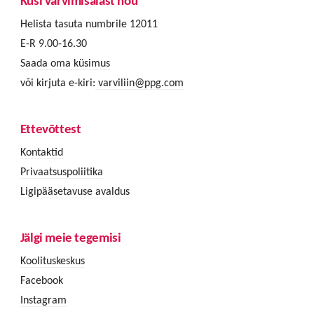
Küsi värvimisalast nõu
Helista tasuta numbrile 12011
E-R 9.00-16.30
Saada oma küsimus
või kirjuta e-kiri:
varviliin@ppg.com
Ettevõttest
Kontaktid
Privaatsuspoliitika
Ligipääsetavuse avaldus
Jälgi meie tegemisi
Koolituskeskus
Facebook
Instagram