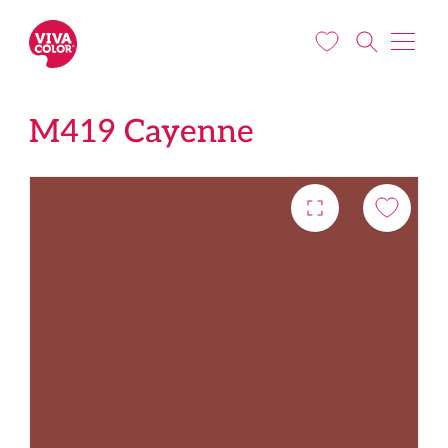
Liigu edasi põhisisu juurde
M419 Cayenne