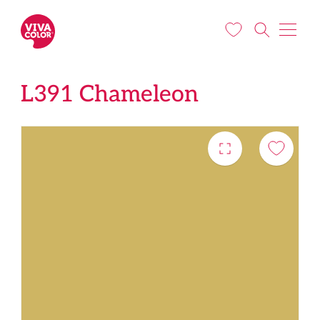
Liigu edasi põhisisu juurde
L391 Chameleon