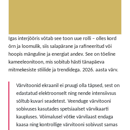
Igas interjööris võtab see toon uue rolli – olles kord
õrn ja loomulik, siis salapärane ja rafineeritud või
hoopis mänguline ja energiat andev. See on tõeline
kameeleonitoon, mis sobitub hästi tänapäeva
mitmekesiste stiilide ja trendidega. 2026. aasta värv.
Värvitoonid ekraanil ei pruugi olla täpsed, sest on
edastatud elektroonselt ning nende intensiivsus
sõltub kuvari seadetest. Veenduge värvitooni
sobivuses kasutades spetsiaalset värvikaarti
kaupluses. Võimalusel võtke värvilaast endaga
kaasa ning kontrollige värvitooni sobivust samas