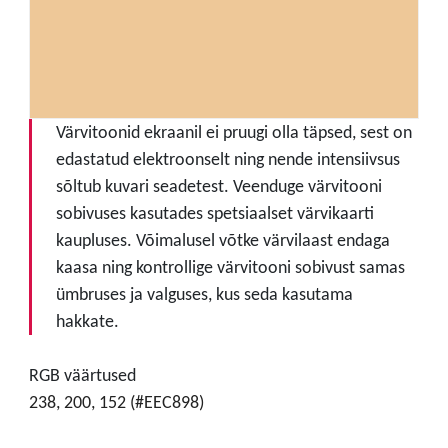
Värvitoonid ekraanil ei pruugi olla täpsed, sest on
edastatud elektroonselt ning nende intensiivsus
sõltub kuvari seadetest. Veenduge värvitooni
sobivuses kasutades spetsiaalset värvikaarti
kaupluses. Võimalusel võtke värvilaast endaga
kaasa ning kontrollige värvitooni sobivust samas
ümbruses ja valguses, kus seda kasutama
hakkate.
RGB väärtused
238, 200, 152 (#EEC898)