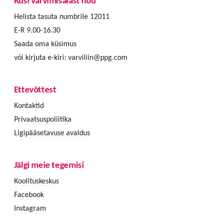
Küsi värvimisalast nõu
Helista tasuta numbrile 12011
E-R 9.00-16.30
Saada oma küsimus
või kirjuta e-kiri:
varviliin@ppg.com
Ettevõttest
Kontaktid
Privaatsuspoliitika
Ligipääsetavuse avaldus
Jälgi meie tegemisi
Koolituskeskus
Facebook
Instagram