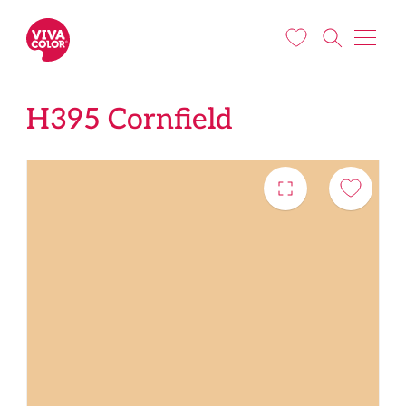
Liigu edasi põhisisu juurde
H395 Cornfield