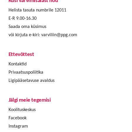
Küsi värvimisalast nõu
Helista tasuta numbrile 12011
E-R 9.00-16.30
Saada oma küsimus
või kirjuta e-kiri:
varviliin@ppg.com
Ettevõttest
Kontaktid
Privaatsuspoliitika
Ligipääsetavuse avaldus
Jälgi meie tegemisi
Koolituskeskus
Facebook
Instagram