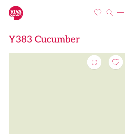
Liigu edasi põhisisu juurde
Y383 Cucumber