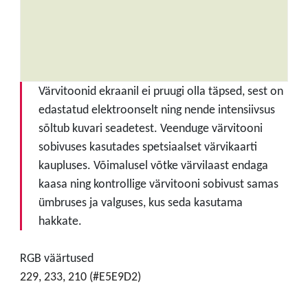
Värvitoonid ekraanil ei pruugi olla täpsed, sest on
edastatud elektroonselt ning nende intensiivsus
sõltub kuvari seadetest. Veenduge värvitooni
sobivuses kasutades spetsiaalset värvikaarti
kaupluses. Võimalusel võtke värvilaast endaga
kaasa ning kontrollige värvitooni sobivust samas
ümbruses ja valguses, kus seda kasutama
hakkate.
RGB väärtused
229, 233, 210 (#E5E9D2)