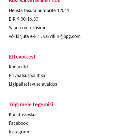
Küsi värvimisalast nõu
Helista tasuta numbrile 12011
E-R 9.00-16.30
Saada oma küsimus
või kirjuta e-kiri:
varviliin@ppg.com
Ettevõttest
Kontaktid
Privaatsuspoliitika
Ligipääsetavuse avaldus
Jälgi meie tegemisi
Koolituskeskus
Facebook
Instagram