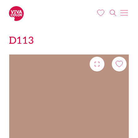
Liigu edasi põhisisu juurde
D113