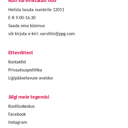
Küsi värvimisalast nõu
Helista tasuta numbrile 12011
E-R 9.00-16.30
Saada oma küsimus
või kirjuta e-kiri:
varviliin@ppg.com
Ettevõttest
Kontaktid
Privaatsuspoliitika
Ligipääsetavuse avaldus
Jälgi meie tegemisi
Koolituskeskus
Facebook
Instagram