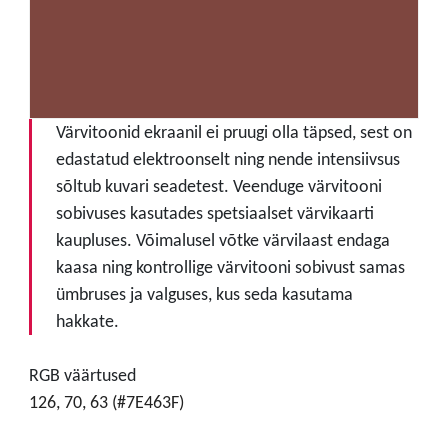
Värvitoonid ekraanil ei pruugi olla täpsed, sest on
edastatud elektroonselt ning nende intensiivsus
sõltub kuvari seadetest. Veenduge värvitooni
sobivuses kasutades spetsiaalset värvikaarti
kaupluses. Võimalusel võtke värvilaast endaga
kaasa ning kontrollige värvitooni sobivust samas
ümbruses ja valguses, kus seda kasutama
hakkate.
RGB väärtused
126, 70, 63 (#7E463F)