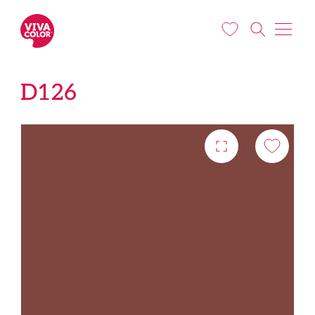
Liigu edasi põhisisu juurde
D126