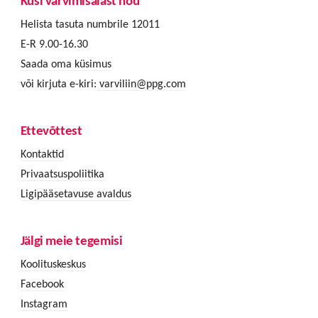
Küsi värvimisalast nõu
Helista tasuta numbrile 12011
E-R 9.00-16.30
Saada oma küsimus
või kirjuta e-kiri:
varviliin@ppg.com
Ettevõttest
Kontaktid
Privaatsuspoliitika
Ligipääsetavuse avaldus
Jälgi meie tegemisi
Koolituskeskus
Facebook
Instagram