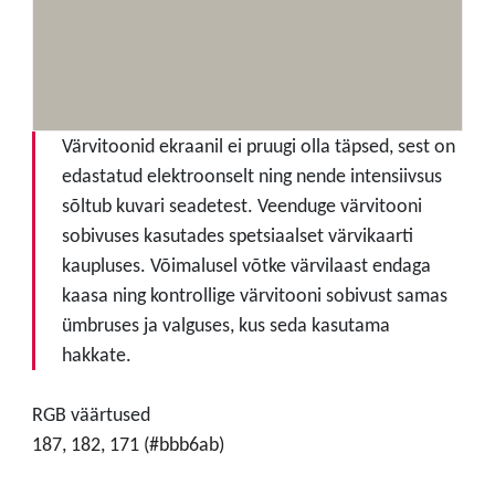
Värvitoonid ekraanil ei pruugi olla täpsed, sest on
edastatud elektroonselt ning nende intensiivsus
sõltub kuvari seadetest. Veenduge värvitooni
sobivuses kasutades spetsiaalset värvikaarti
kaupluses. Võimalusel võtke värvilaast endaga
kaasa ning kontrollige värvitooni sobivust samas
ümbruses ja valguses, kus seda kasutama
hakkate.
RGB väärtused
187, 182, 171 (#bbb6ab)