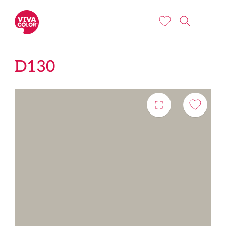
Liigu edasi põhisisu juurde
D130