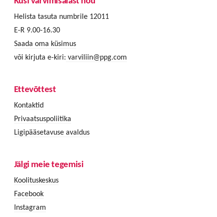
Küsi värvimisalast nõu
Helista tasuta numbrile 12011
E-R 9.00-16.30
Saada oma küsimus
või kirjuta e-kiri:
varviliin@ppg.com
Ettevõttest
Kontaktid
Privaatsuspoliitika
Ligipääsetavuse avaldus
Jälgi meie tegemisi
Koolituskeskus
Facebook
Instagram