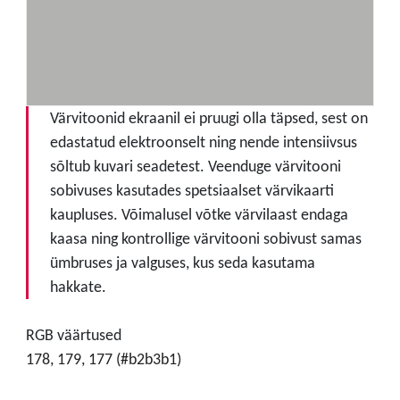
Värvitoonid ekraanil ei pruugi olla täpsed, sest on
edastatud elektroonselt ning nende intensiivsus
sõltub kuvari seadetest. Veenduge värvitooni
sobivuses kasutades spetsiaalset värvikaarti
kaupluses. Võimalusel võtke värvilaast endaga
kaasa ning kontrollige värvitooni sobivust samas
ümbruses ja valguses, kus seda kasutama
hakkate.
RGB väärtused
178, 179, 177 (#b2b3b1)