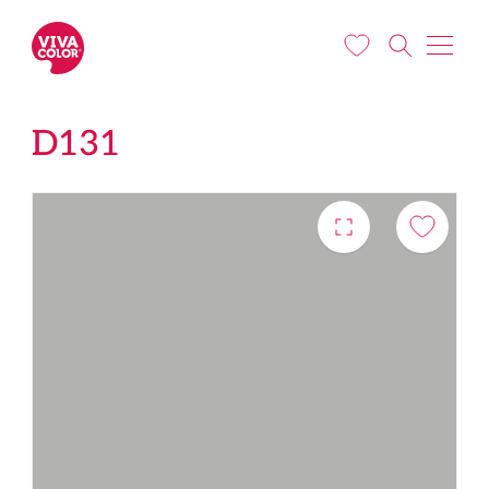
Liigu edasi põhisisu juurde
D131