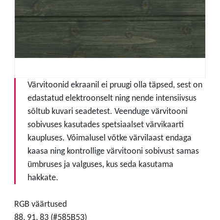
Värvitoonid ekraanil ei pruugi olla täpsed, sest on
edastatud elektroonselt ning nende intensiivsus
sõltub kuvari seadetest. Veenduge värvitooni
sobivuses kasutades spetsiaalset värvikaarti
kaupluses. Võimalusel võtke värvilaast endaga
kaasa ning kontrollige värvitooni sobivust samas
ümbruses ja valguses, kus seda kasutama
hakkate.
RGB väärtused
88, 91, 83 (#585B53)