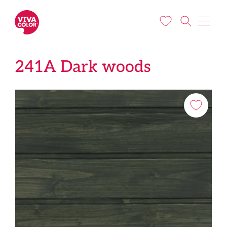
Liigu edasi põhisisu juurde
241A Dark woods