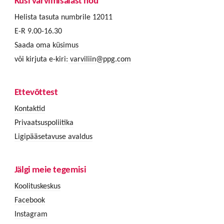
Küsi värvimisalast nõu
Helista tasuta numbrile 12011
E-R 9.00-16.30
Saada oma küsimus
või kirjuta e-kiri:
varviliin@ppg.com
Ettevõttest
Kontaktid
Privaatsuspoliitika
Ligipääsetavuse avaldus
Jälgi meie tegemisi
Koolituskeskus
Facebook
Instagram