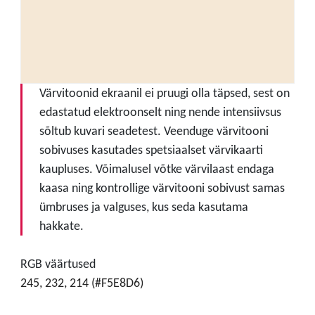
Värvitoonid ekraanil ei pruugi olla täpsed, sest on
edastatud elektroonselt ning nende intensiivsus
sõltub kuvari seadetest. Veenduge värvitooni
sobivuses kasutades spetsiaalset värvikaarti
kaupluses. Võimalusel võtke värvilaast endaga
kaasa ning kontrollige värvitooni sobivust samas
ümbruses ja valguses, kus seda kasutama
hakkate.
RGB väärtused
245, 232, 214 (#F5E8D6)