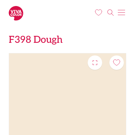
Liigu edasi põhisisu juurde
F398 Dough