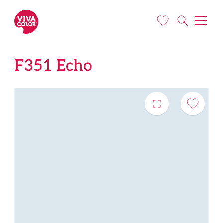
Liigu edasi põhisisu juurde
F351 Echo