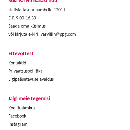
Küsi värvimisalast nõu
Helista tasuta numbrile 12011
E-R 9.00-16.30
Saada oma küsimus
või kirjuta e-kiri:
varviliin@ppg.com
Ettevõttest
Kontaktid
Privaatsuspoliitika
Ligipääsetavuse avaldus
Jälgi meie tegemisi
Koolituskeskus
Facebook
Instagram