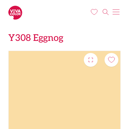
Liigu edasi põhisisu juurde
Y308 Eggnog