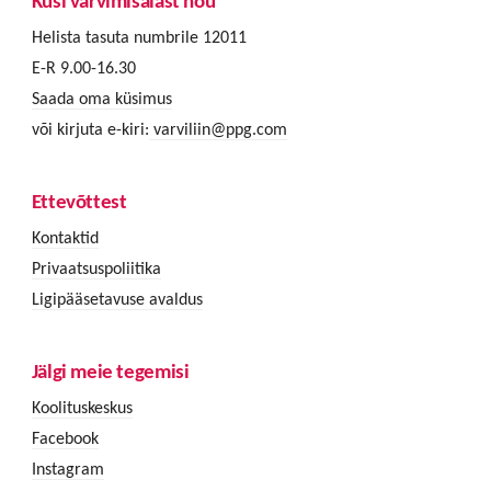
Küsi värvimisalast nõu
Helista tasuta numbrile 12011
E-R 9.00-16.30
Saada oma küsimus
või kirjuta e-kiri:
varviliin@ppg.com
Ettevõttest
Kontaktid
Privaatsuspoliitika
Ligipääsetavuse avaldus
Jälgi meie tegemisi
Koolituskeskus
Facebook
Instagram