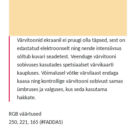
Värvitoonid ekraanil ei pruugi olla täpsed, sest on
edastatud elektroonselt ning nende intensiivsus
sõltub kuvari seadetest. Veenduge värvitooni
sobivuses kasutades spetsiaalset värvikaarti
kaupluses. Võimalusel võtke värvilaast endaga
kaasa ning kontrollige värvitooni sobivust samas
ümbruses ja valguses, kus seda kasutama
hakkate.
RGB väärtused
250, 221, 165 (#FADDA5)