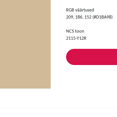
RGB väärtused
209, 186, 152 (#D1BA98)
NCS toon
2115-Y12R