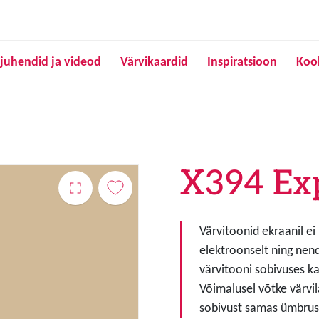
Liigu edasi põhisisu juurde
juhendid ja videod
Värvikaardid
Inspiratsioon
Koo
X394 Ex
Värvitoonid ekraanil ei
elektroonselt ning nen
värvitooni sobivuses ka
Võimalusel võtke värvil
sobivust samas ümbruse