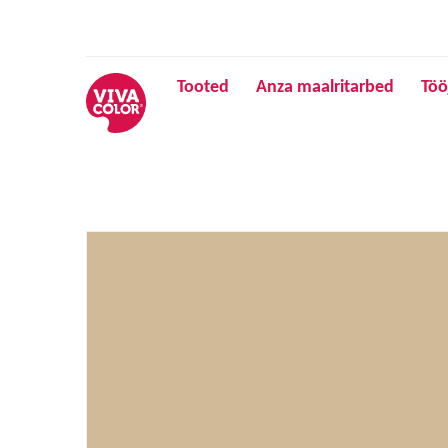
Tooted
Anza maalritarbed
Töö