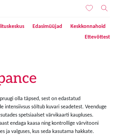
lituskeskus
Edasimüüjad
Keskkonnahoid
Ettevõttest
pance
 pruugi olla täpsed, sest on edastatud
de intensiivsus sõltub kuvari seadetest. Veenduge
sutades spetsiaalset värvikaarti kaupluses.
aast endaga kaasa ning kontrollige värvitooni
s ja valguses, kus seda kasutama hakkate.