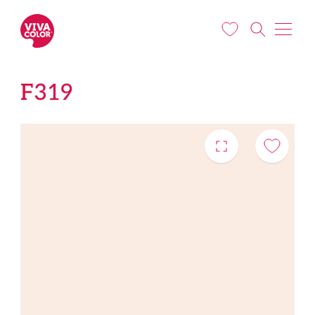
Liigu edasi põhisisu juurde
F319