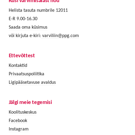
Küsi värvimisalast nõu
Helista tasuta numbrile 12011
E-R 9.00-16.30
Saada oma küsimus
või kirjuta e-kiri:
varviliin@ppg.com
Ettevõttest
Kontaktid
Privaatsuspoliitika
Ligipääsetavuse avaldus
Jälgi meie tegemisi
Koolituskeskus
Facebook
Instagram