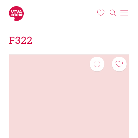
Liigu edasi põhisisu juurde
F322