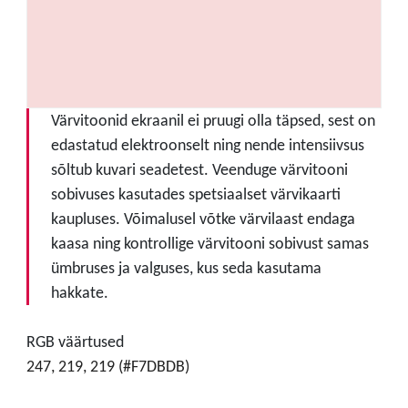
Värvitoonid ekraanil ei pruugi olla täpsed, sest on
edastatud elektroonselt ning nende intensiivsus
sõltub kuvari seadetest. Veenduge värvitooni
sobivuses kasutades spetsiaalset värvikaarti
kaupluses. Võimalusel võtke värvilaast endaga
kaasa ning kontrollige värvitooni sobivust samas
ümbruses ja valguses, kus seda kasutama
hakkate.
RGB väärtused
247, 219, 219 (#F7DBDB)