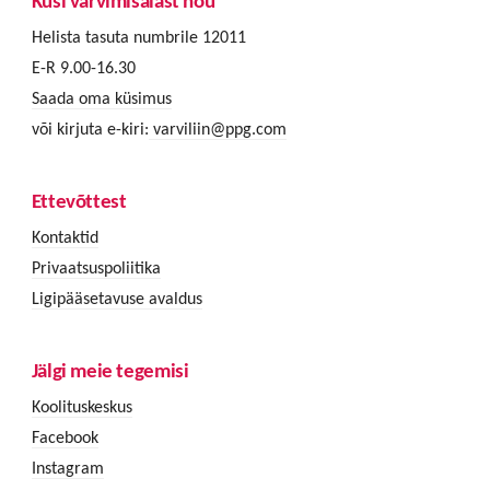
Küsi värvimisalast nõu
Helista tasuta numbrile 12011
E-R 9.00-16.30
Saada oma küsimus
või kirjuta e-kiri:
varviliin@ppg.com
Ettevõttest
Kontaktid
Privaatsuspoliitika
Ligipääsetavuse avaldus
Jälgi meie tegemisi
Koolituskeskus
Facebook
Instagram