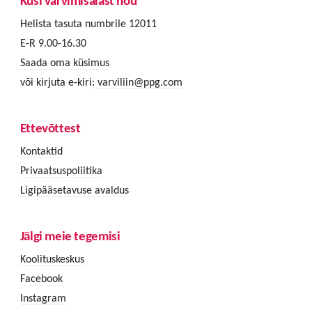
Küsi värvimisalast nõu
Helista tasuta numbrile 12011
E-R 9.00-16.30
Saada oma küsimus
või kirjuta e-kiri:
varviliin@ppg.com
Ettevõttest
Kontaktid
Privaatsuspoliitika
Ligipääsetavuse avaldus
Jälgi meie tegemisi
Koolituskeskus
Facebook
Instagram