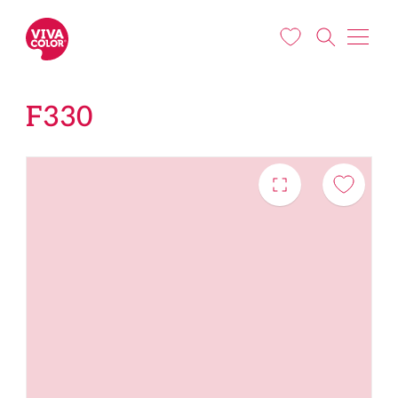
Liigu edasi põhisisu juurde
F330