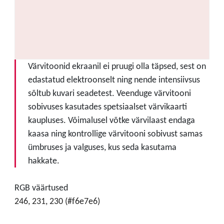
Värvitoonid ekraanil ei pruugi olla täpsed, sest on
edastatud elektroonselt ning nende intensiivsus
sõltub kuvari seadetest. Veenduge värvitooni
sobivuses kasutades spetsiaalset värvikaarti
kaupluses. Võimalusel võtke värvilaast endaga
kaasa ning kontrollige värvitooni sobivust samas
ümbruses ja valguses, kus seda kasutama
hakkate.
RGB väärtused
246, 231, 230 (#f6e7e6)