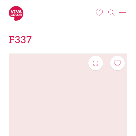
Liigu edasi põhisisu juurde
F337