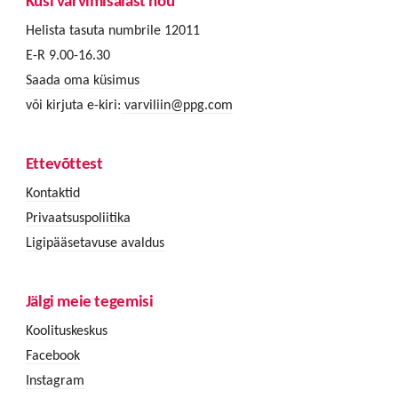
Küsi värvimisalast nõu
Helista tasuta numbrile 12011
E-R 9.00-16.30
Saada oma küsimus
või kirjuta e-kiri:
varviliin@ppg.com
Ettevõttest
Kontaktid
Privaatsuspoliitika
Ligipääsetavuse avaldus
Jälgi meie tegemisi
Koolituskeskus
Facebook
Instagram