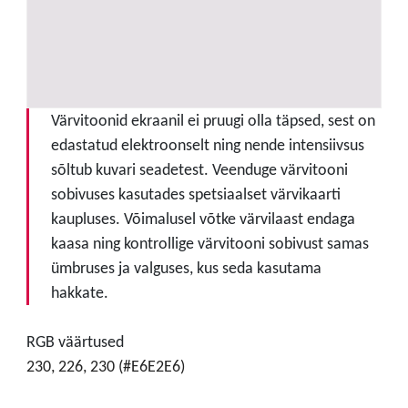
Värvitoonid ekraanil ei pruugi olla täpsed, sest on
edastatud elektroonselt ning nende intensiivsus
sõltub kuvari seadetest. Veenduge värvitooni
sobivuses kasutades spetsiaalset värvikaarti
kaupluses. Võimalusel võtke värvilaast endaga
kaasa ning kontrollige värvitooni sobivust samas
ümbruses ja valguses, kus seda kasutama
hakkate.
RGB väärtused
230, 226, 230 (#E6E2E6)