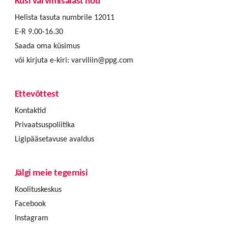
Küsi värvimisalast nõu
Helista tasuta numbrile 12011
E-R 9.00-16.30
Saada oma küsimus
või kirjuta e-kiri:
varviliin@ppg.com
Ettevõttest
Kontaktid
Privaatsuspoliitika
Ligipääsetavuse avaldus
Jälgi meie tegemisi
Koolituskeskus
Facebook
Instagram