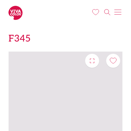
Liigu edasi põhisisu juurde
F345