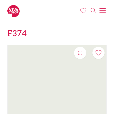
Liigu edasi põhisisu juurde
F374