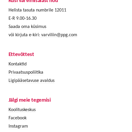
Küsi värvimisalast nõu
Helista tasuta numbrile 12011
E-R 9.00-16.30
Saada oma küsimus
või kirjuta e-kiri:
varviliin@ppg.com
Ettevõttest
Kontaktid
Privaatsuspoliitika
Ligipääsetavuse avaldus
Jälgi meie tegemisi
Koolituskeskus
Facebook
Instagram