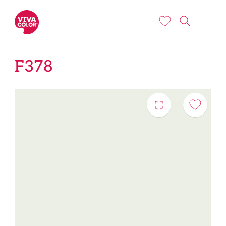
Liigu edasi põhisisu juurde
F378