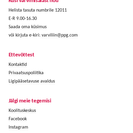
Küsi värvimisalast nõu
Helista tasuta numbrile 12011
E-R 9.00-16.30
Saada oma küsimus
või kirjuta e-kiri:
varviliin@ppg.com
Ettevõttest
Kontaktid
Privaatsuspoliitika
Ligipääsetavuse avaldus
Jälgi meie tegemisi
Koolituskeskus
Facebook
Instagram