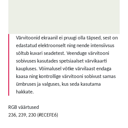
Värvitoonid ekraanil ei pruugi olla täpsed, sest on
edastatud elektroonselt ning nende intensiivsus
sõltub kuvari seadetest. Veenduge värvitooni
sobivuses kasutades spetsiaalset värvikaarti
kaupluses. Võimalusel võtke värvilaast endaga
kaasa ning kontrollige värvitooni sobivust samas
ümbruses ja valguses, kus seda kasutama
hakkate.
RGB väärtused
236, 239, 230 (#ECEFE6)