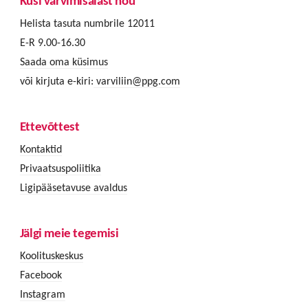
Küsi värvimisalast nõu
Helista tasuta numbrile 12011
E-R 9.00-16.30
Saada oma küsimus
või kirjuta e-kiri:
varviliin@ppg.com
Ettevõttest
Kontaktid
Privaatsuspoliitika
Ligipääsetavuse avaldus
Jälgi meie tegemisi
Koolituskeskus
Facebook
Instagram