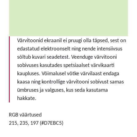
Värvitoonid ekraanil ei pruugi olla täpsed, sest on
edastatud elektroonselt ning nende intensiivsus
sõltub kuvari seadetest. Veenduge värvitooni
sobivuses kasutades spetsiaalset värvikaarti
kaupluses. Võimalusel võtke värvilaast endaga
kaasa ning kontrollige värvitooni sobivust samas
ümbruses ja valguses, kus seda kasutama
hakkate.
RGB väärtused
215, 235, 197 (#D7EBC5)