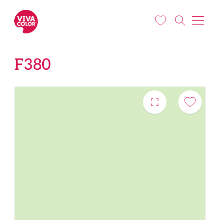
Liigu edasi põhisisu juurde
F380