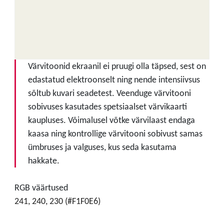
Värvitoonid ekraanil ei pruugi olla täpsed, sest on
edastatud elektroonselt ning nende intensiivsus
sõltub kuvari seadetest. Veenduge värvitooni
sobivuses kasutades spetsiaalset värvikaarti
kaupluses. Võimalusel võtke värvilaast endaga
kaasa ning kontrollige värvitooni sobivust samas
ümbruses ja valguses, kus seda kasutama
hakkate.
RGB väärtused
241, 240, 230 (#F1F0E6)