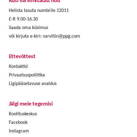
Küsi värvimisalast nõu
Helista tasuta numbrile 12011
E-R 9.00-16.30
Saada oma küsimus
või kirjuta e-kiri:
varviliin@ppg.com
Ettevõttest
Kontaktid
Privaatsuspoliitika
Ligipääsetavuse avaldus
Jälgi meie tegemisi
Koolituskeskus
Facebook
Instagram