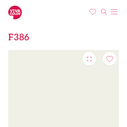
Liigu edasi põhisisu juurde
F386