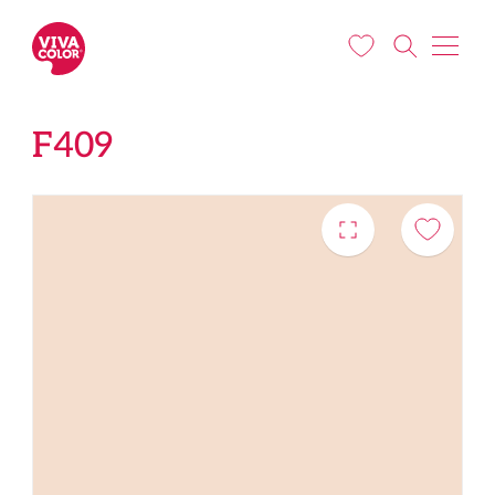
Liigu edasi põhisisu juurde
F409