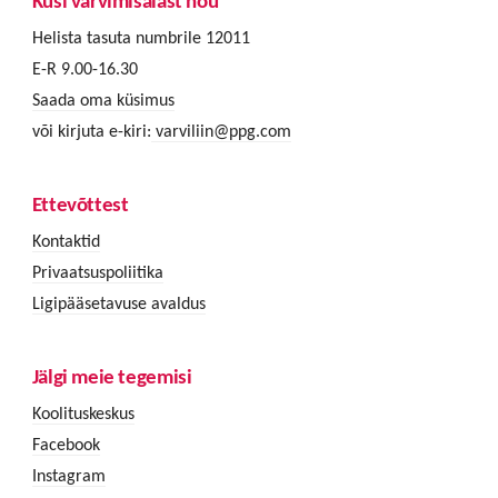
Küsi värvimisalast nõu
Helista tasuta numbrile 12011
E-R 9.00-16.30
Saada oma küsimus
või kirjuta e-kiri:
varviliin@ppg.com
Ettevõttest
Kontaktid
Privaatsuspoliitika
Ligipääsetavuse avaldus
Jälgi meie tegemisi
Koolituskeskus
Facebook
Instagram