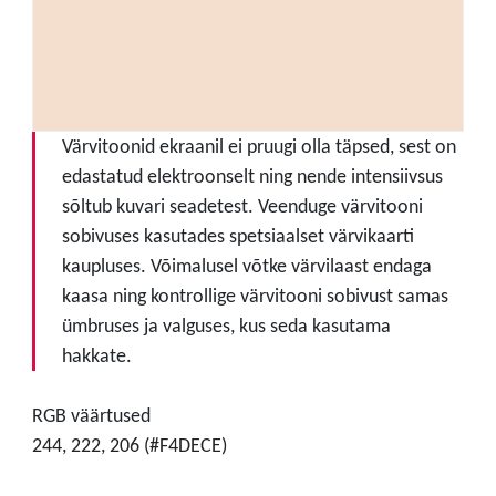
Värvitoonid ekraanil ei pruugi olla täpsed, sest on
edastatud elektroonselt ning nende intensiivsus
sõltub kuvari seadetest. Veenduge värvitooni
sobivuses kasutades spetsiaalset värvikaarti
kaupluses. Võimalusel võtke värvilaast endaga
kaasa ning kontrollige värvitooni sobivust samas
ümbruses ja valguses, kus seda kasutama
hakkate.
RGB väärtused
244, 222, 206 (#F4DECE)