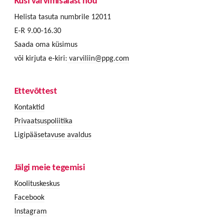
Küsi värvimisalast nõu
Helista tasuta numbrile 12011
E-R 9.00-16.30
Saada oma küsimus
või kirjuta e-kiri:
varviliin@ppg.com
Ettevõttest
Kontaktid
Privaatsuspoliitika
Ligipääsetavuse avaldus
Jälgi meie tegemisi
Koolituskeskus
Facebook
Instagram