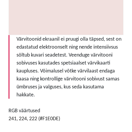
Värvitoonid ekraanil ei pruugi olla täpsed, sest on
edastatud elektroonselt ning nende intensiivsus
sõltub kuvari seadetest. Veenduge värvitooni
sobivuses kasutades spetsiaalset värvikaarti
kaupluses. Võimalusel võtke värvilaast endaga
kaasa ning kontrollige värvitooni sobivust samas
ümbruses ja valguses, kus seda kasutama
hakkate.
RGB väärtused
241, 224, 222 (#F1E0DE)