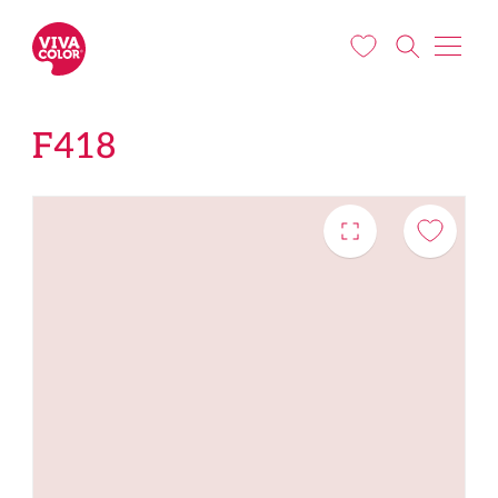
Liigu edasi põhisisu juurde
F418