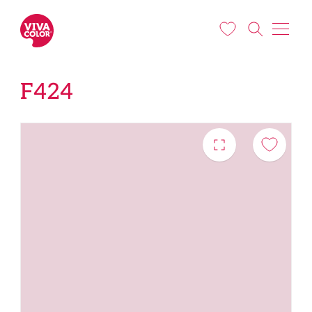
Liigu edasi põhisisu juurde
F424