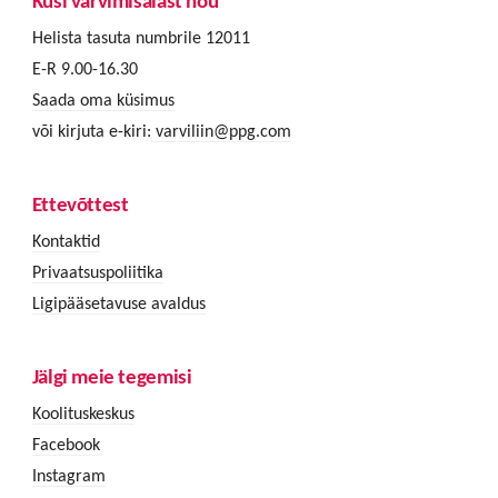
Küsi värvimisalast nõu
Helista tasuta numbrile 12011
E-R 9.00-16.30
Saada oma küsimus
või kirjuta e-kiri:
varviliin@ppg.com
Ettevõttest
Kontaktid
Privaatsuspoliitika
Ligipääsetavuse avaldus
Jälgi meie tegemisi
Koolituskeskus
Facebook
Instagram