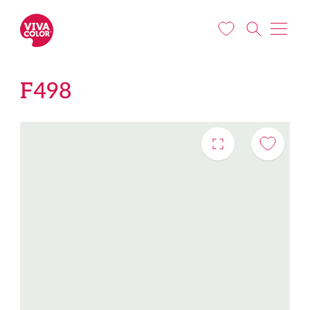
Liigu edasi põhisisu juurde
F498