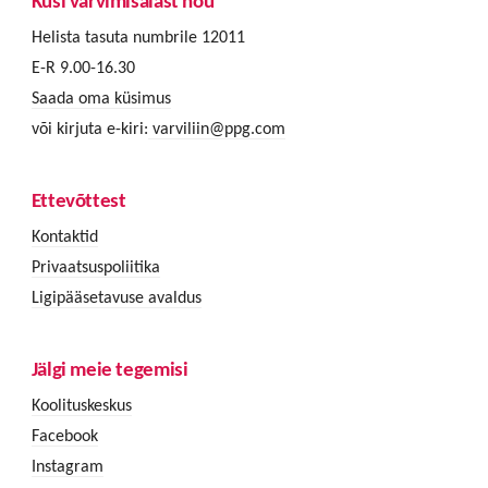
Küsi värvimisalast nõu
Helista tasuta numbrile 12011
E-R 9.00-16.30
Saada oma küsimus
või kirjuta e-kiri:
varviliin@ppg.com
Ettevõttest
Kontaktid
Privaatsuspoliitika
Ligipääsetavuse avaldus
Jälgi meie tegemisi
Koolituskeskus
Facebook
Instagram