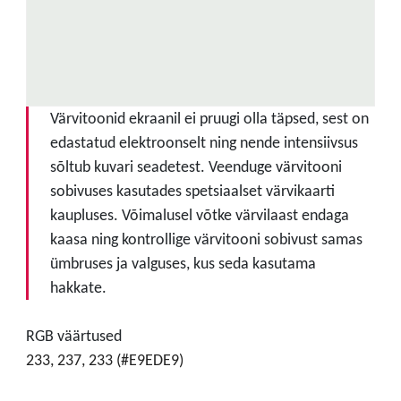
Värvitoonid ekraanil ei pruugi olla täpsed, sest on
edastatud elektroonselt ning nende intensiivsus
sõltub kuvari seadetest. Veenduge värvitooni
sobivuses kasutades spetsiaalset värvikaarti
kaupluses. Võimalusel võtke värvilaast endaga
kaasa ning kontrollige värvitooni sobivust samas
ümbruses ja valguses, kus seda kasutama
hakkate.
RGB väärtused
233, 237, 233 (#E9EDE9)