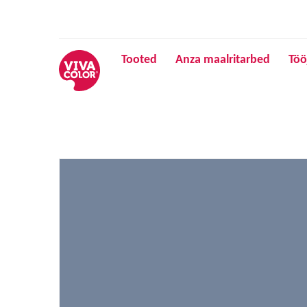
Tooted
Anza maalritarbed
Töö