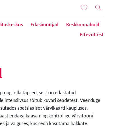
lituskeskus
Edasimüüjad
Keskkonnahoid
Ettevõttest
l
 pruugi olla täpsed, sest on edastatud
de intensiivsus sõltub kuvari seadetest. Veenduge
sutades spetsiaalset värvikaarti kaupluses.
aast endaga kaasa ning kontrollige värvitooni
s ja valguses, kus seda kasutama hakkate.