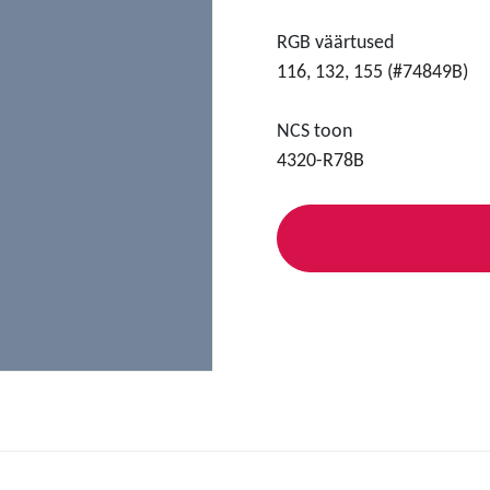
RGB väärtused
116, 132, 155 (#74849B)
NCS toon
4320-R78B