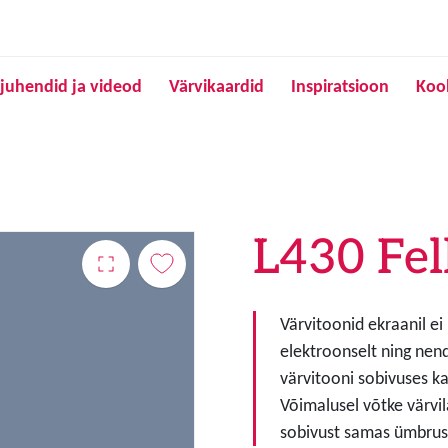
Liigu edasi põhisisu juurde
juhendid ja videod
Värvikaardid
Inspiratsioon
Koo
L430 Fel
Värvitoonid ekraanil ei
elektroonselt ning nen
värvitooni sobivuses ka
Võimalusel võtke värvil
sobivust samas ümbruse