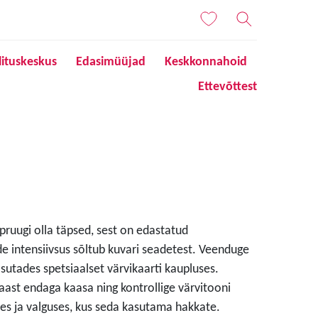
lituskeskus
Edasimüüjad
Keskkonnahoid
Ettevõttest
 pruugi olla täpsed, sest on edastatud
de intensiivsus sõltub kuvari seadetest. Veenduge
sutades spetsiaalset värvikaarti kaupluses.
aast endaga kaasa ning kontrollige värvitooni
s ja valguses, kus seda kasutama hakkate.