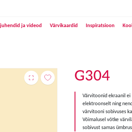
Liigu edasi põhisisu juurde
juhendid ja videod
Värvikaardid
Inspiratsioon
Koo
G304
Värvitoonid ekraanil ei
elektroonselt ning nen
värvitooni sobivuses ka
Võimalusel võtke värvil
sobivust samas ümbruse