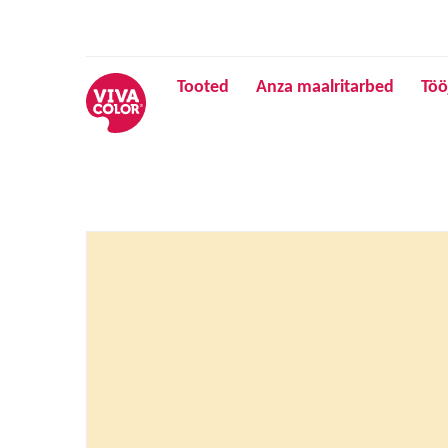
Tooted
Anza maalritarbed
Töö