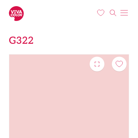
Liigu edasi põhisisu juurde
G322