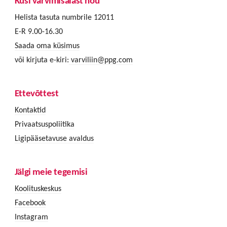
Küsi värvimisalast nõu
Helista tasuta numbrile 12011
E-R 9.00-16.30
Saada oma küsimus
või kirjuta e-kiri:
varviliin@ppg.com
Ettevõttest
Kontaktid
Privaatsuspoliitika
Ligipääsetavuse avaldus
Jälgi meie tegemisi
Koolituskeskus
Facebook
Instagram