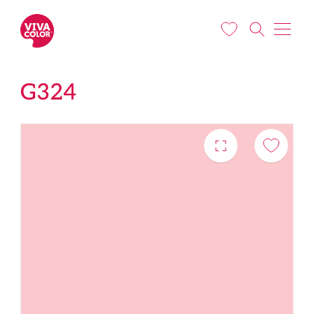
Liigu edasi põhisisu juurde
G324