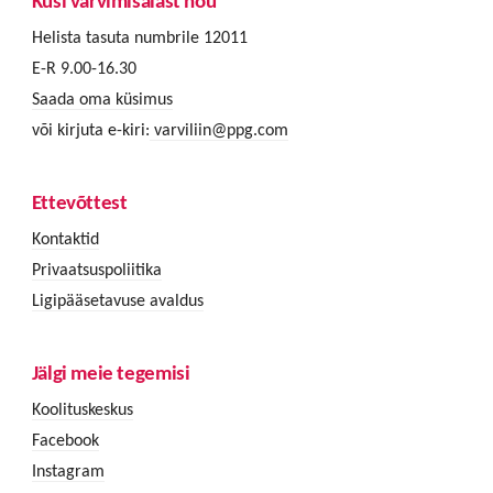
Küsi värvimisalast nõu
Helista tasuta numbrile 12011
E-R 9.00-16.30
Saada oma küsimus
või kirjuta e-kiri:
varviliin@ppg.com
Ettevõttest
Kontaktid
Privaatsuspoliitika
Ligipääsetavuse avaldus
Jälgi meie tegemisi
Koolituskeskus
Facebook
Instagram