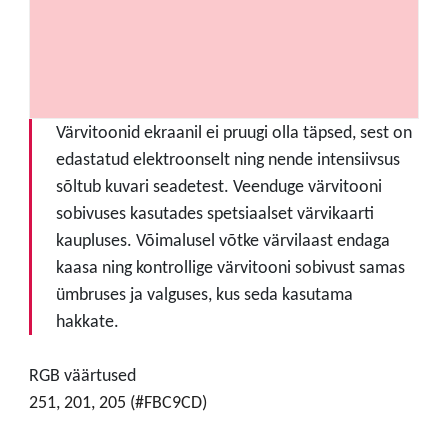
Värvitoonid ekraanil ei pruugi olla täpsed, sest on
edastatud elektroonselt ning nende intensiivsus
sõltub kuvari seadetest. Veenduge värvitooni
sobivuses kasutades spetsiaalset värvikaarti
kaupluses. Võimalusel võtke värvilaast endaga
kaasa ning kontrollige värvitooni sobivust samas
ümbruses ja valguses, kus seda kasutama
hakkate.
RGB väärtused
251, 201, 205 (#FBC9CD)