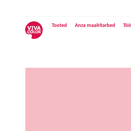
Tooted
Anza maalritarbed
Töö