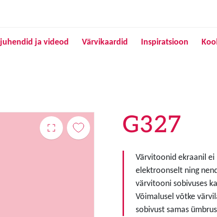
Liigu edasi põhisisu juurde
juhendid ja videod
Värvikaardid
Inspiratsioon
Koo
G327
Värvitoonid ekraanil ei
elektroonselt ning nen
värvitooni sobivuses ka
Võimalusel võtke värvil
sobivust samas ümbruse