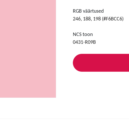
RGB väärtused
246, 188, 198 (#F6BCC6)
NCS toon
0431-R09B