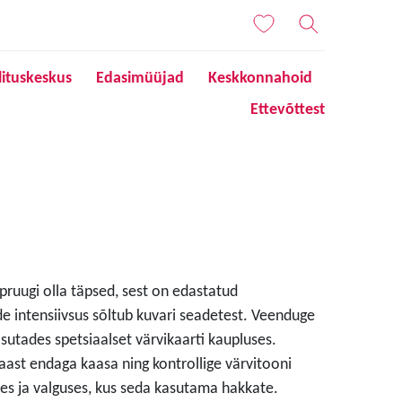
lituskeskus
Edasimüüjad
Keskkonnahoid
Ettevõttest
 pruugi olla täpsed, sest on edastatud
de intensiivsus sõltub kuvari seadetest. Veenduge
sutades spetsiaalset värvikaarti kaupluses.
aast endaga kaasa ning kontrollige värvitooni
s ja valguses, kus seda kasutama hakkate.