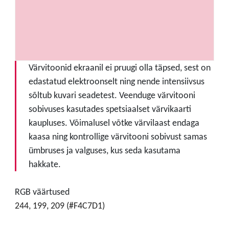
Värvitoonid ekraanil ei pruugi olla täpsed, sest on
edastatud elektroonselt ning nende intensiivsus
sõltub kuvari seadetest. Veenduge värvitooni
sobivuses kasutades spetsiaalset värvikaarti
kaupluses. Võimalusel võtke värvilaast endaga
kaasa ning kontrollige värvitooni sobivust samas
ümbruses ja valguses, kus seda kasutama
hakkate.
RGB väärtused
244, 199, 209 (#F4C7D1)