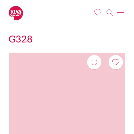
Liigu edasi põhisisu juurde
G328