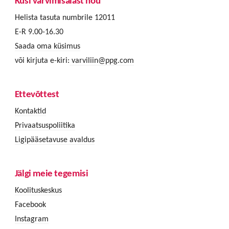
Küsi värvimisalast nõu
Helista tasuta numbrile 12011
E-R 9.00-16.30
Saada oma küsimus
või kirjuta e-kiri:
varviliin@ppg.com
Ettevõttest
Kontaktid
Privaatsuspoliitika
Ligipääsetavuse avaldus
Jälgi meie tegemisi
Koolituskeskus
Facebook
Instagram